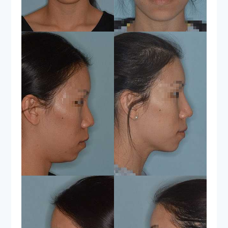
African American Rhinoplasty
Functional Rhinoplasty
Meet Dr. Bared
Before and After
Travel & Financing
The Aesthetic Vault
Patient Referral Program
Reviews
Blog
Contact & Location
Home